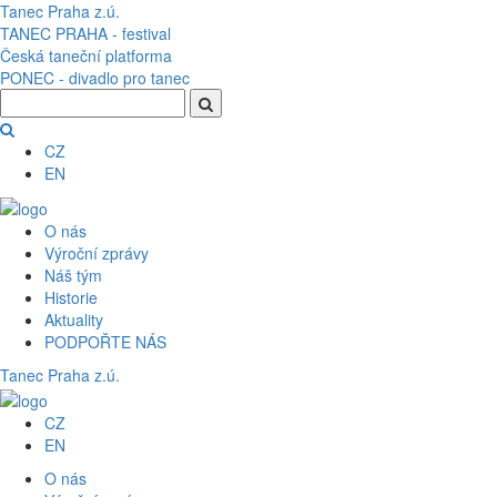
Přejít k hlavnímu obsahu
Tanec Praha z.ú.
TANEC PRAHA - festival
Česká taneční platforma
PONEC - divadlo pro tanec
CZ
EN
O nás
Výroční zprávy
Náš tým
Historie
Aktuality
PODPOŘTE NÁS
Tanec Praha z.ú.
CZ
EN
O nás